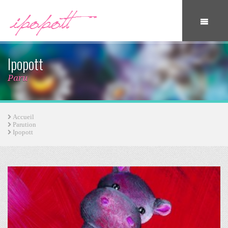
Ipopott
Paru
Accueil
Parution
Ipopott